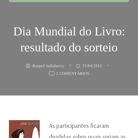
Dia Mundial do Livro:
resultado do sorteio
Raquel Sallaberry
25/04/2012
EM
2 COMENTÁRIOS
DIA
MUNDIAL
DO
LIVRO:
RESULTADO
DO
SORTEIO
As participantes ficaram
divididas sobre quais seriam as