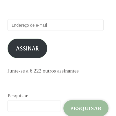
publicações por e-mail.
Endereço
de
e-
ASSINAR
mail
Junte-se a 6.222 outros assinantes
Pesquisar
PESQUISAR