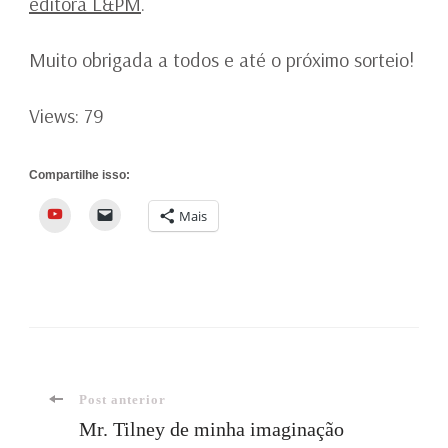
editora L&PM
.
Muito obrigada a todos e até o próximo sorteio!
Views: 79
Compartilhe isso:
YouTube
Mais
Navegação
Post anterior
Mr. Tilney de minha imaginação