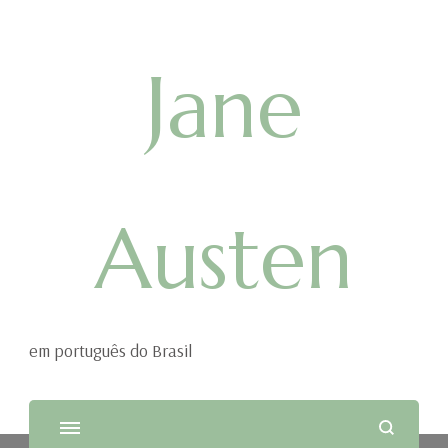
Jane
Austen
em português do Brasil