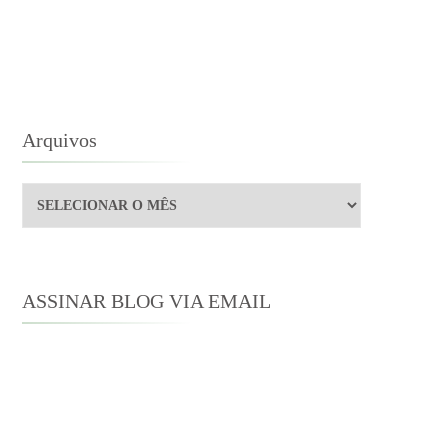
ADERNOS
TESANAIS
Arquivos
Arquivos
ASSINAR BLOG VIA EMAIL
Digite seu endereço de e-mail para
assinar este blog e receber notificações
de novas publicações por e-mail.