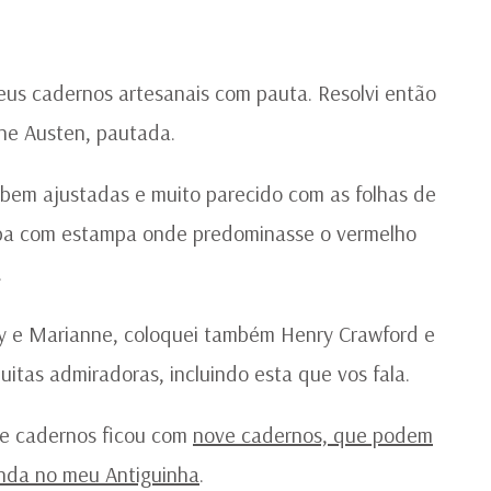
C
AR
us cadernos artesanais com pauta. Resolvi então
ane Austen, pautada.
 bem ajustadas e muito parecido com as folhas de
apa com estampa onde predominasse o vermelho
.
by e Marianne, coloquei também Henry Crawford e
itas admiradoras, incluindo esta que vos fala.
de cadernos ficou com
nove cadernos, que podem
nda no meu Antiguinha
.