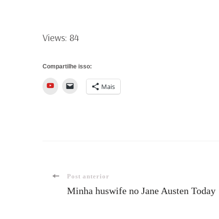
Views: 84
Compartilhe isso:
YouTube
Mais
Navegação
Post anterior
Minha huswife no Jane Austen Today
de