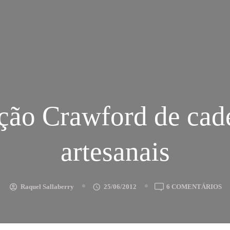
ção Crawford de cad
artesanais
E
Raquel Sallaberry
25/06/2012
6 COMENTÁRIOS
C
C
D