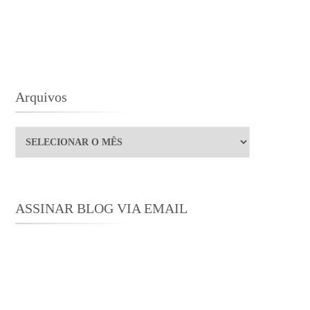
Arquivos
Arquivos
ASSINAR BLOG VIA EMAIL
Digite seu endereço de e-mail para
assinar este blog e receber notificações
de novas publicações por e-mail.