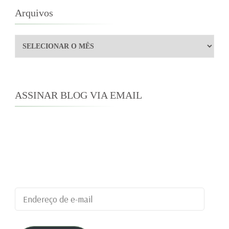
Arquivos
Arquivos
ASSINAR BLOG VIA EMAIL
Digite seu endereço de e-mail para assinar este
blog e receber notificações de novas
publicações por e-mail.
Endereço
de