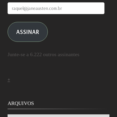
raquel@janeausten.com.br
ASSINAR
Junte-se a 6.222 outros assinantes
+
ARQUIVOS