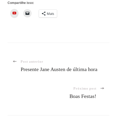
Compartilhe isso:
YouTube
Mais
Navegação
Post anterior
Presente Jane Austen de última hora
de
Próximo post
post
Boas Festas!