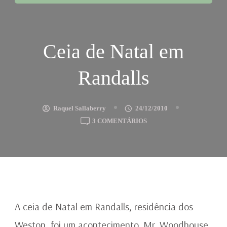
Ceia de Natal em
Randalls
Raquel Sallaberry
24/12/2010
EM
3 COMENTÁRIOS
CEIA
DE
NATAL
EM
RANDALLS
A ceia de Natal em Randalls, residência dos
Weston, foi um acontecimento. Mr. Woodhouse,