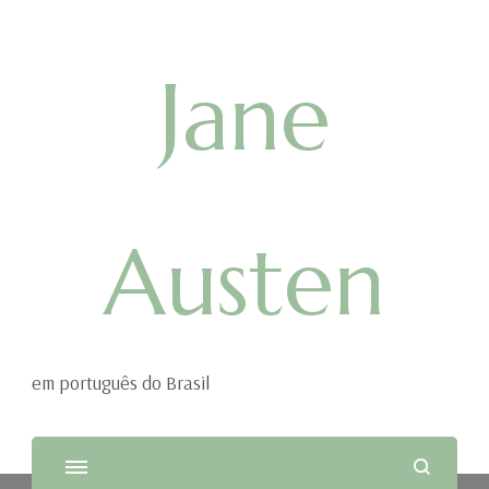
Jane
Austen
em português do Brasil