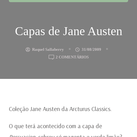
Capas de Jane Austen
Raquel Sallaberry
31/08/2009
EM
2 COMENTÁRIOS
CAPAS
DE
JANE
AUSTEN
Coleção Jane Austen da Arcturus Classics.
O que terá acontecido com a capa de
Persuasion
, sobrou só magenta e verde limão?