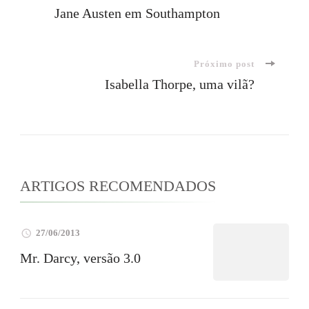
Navegação
Jane Austen em Southampton
de
Próximo post
post
Isabella Thorpe, uma vilã?
ARTIGOS RECOMENDADOS
27/06/2013
Mr. Darcy, versão 3.0