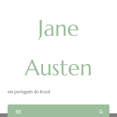
Jane
Austen
em português do Brasil