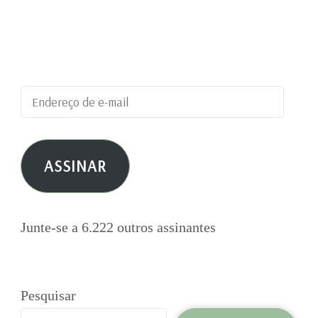
Digite seu endereço de e-mail para assinar este
blog e receber notificações de novas
publicações por e-mail.
Endereço
de
e-
ASSINAR
mail
Junte-se a 6.222 outros assinantes
Pesquisar