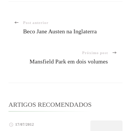
Navegação
Post anterior
Beco Jane Austen na Inglaterra
de
Próximo post
post
Mansfield Park em dois volumes
ARTIGOS RECOMENDADOS
17/07/2012