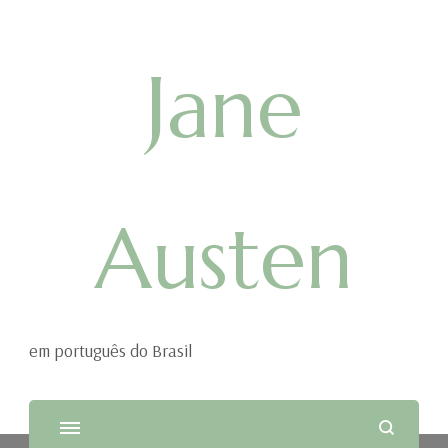
Jane
Austen
em português do Brasil