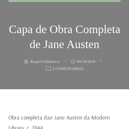
Capa de Obra Completa
de Jane Austen
Raquel Sallaberry
04/10/2010
EM
2 COMENTÁRIOS
CAPA
DE
OBRA
COMPLETA
DE
JANE
AUSTEN
Obra completa dae Jane Austen da Modern
Library, c. 1944.