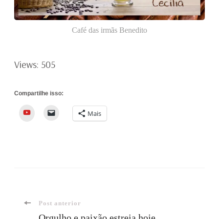
Café das irmãs Benedito
Views: 505
Compartilhe isso:
YouTube
Mais
Navegação
Post anterior
Orgulho e paixão estreia hoje