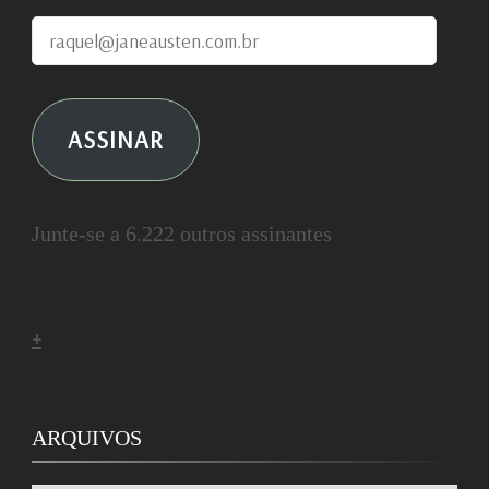
raquel@janeausten.com.br
ASSINAR
Junte-se a 6.222 outros assinantes
+
ARQUIVOS