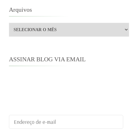
Arquivos
Arquivos
ASSINAR BLOG VIA EMAIL
Digite seu endereço de e-mail para assinar este
blog e receber notificações de novas
publicações por e-mail.
Endereço
de