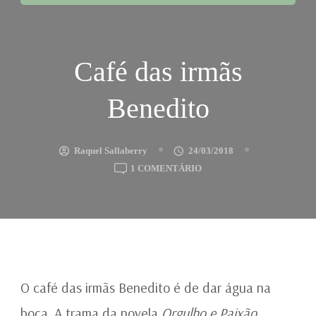
Café das irmãs
Benedito
Raquel Sallaberry
24/03/2018
EM
1 COMENTÁRIO
CAFÉ
DAS
IRMÃS
BENEDITO
O café das irmãs Benedito é de dar água na
boca. A trama da novela
Orgulho e Paixão
,