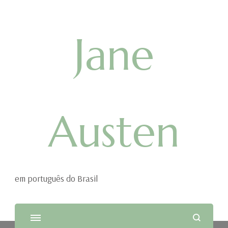
Jane
Austen
em português do Brasil