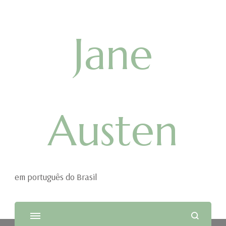
Jane
Austen
em português do Brasil