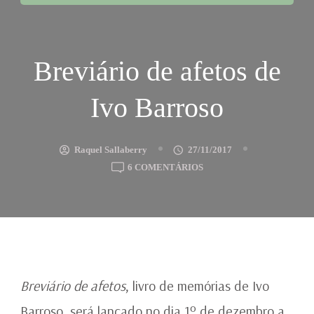
Breviário de afetos de
Ivo Barroso
Raquel Sallaberry
27/11/2017
EM
6 COMENTÁRIOS
BREVIÁRIO
DE
AFETOS
DE
IVO
BARROSO
Breviário de afetos
, livro de memórias de Ivo
Barroso, será lançado no dia 1º de dezembro a