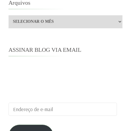
Arquivos
Arquivos
ASSINAR BLOG VIA EMAIL
Digite seu endereço de e-mail para assinar este
blog e receber notificações de novas
publicações por e-mail.
Endereço
de
e-