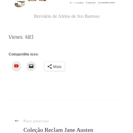
Breviário de Afetos de Ivo Barroso
Views: 483
Compartilhe isso:
YouTube
Mais
Navegação
Post anterior
Coleção Reclam Jane Austen