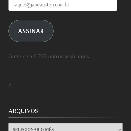
raquel@janeausten.com.br
ASSINAR
Junte-se a 6.222 outros assinantes
+
ARQUIVOS
ARQUIVOS