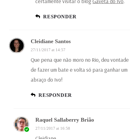
certamente visitar o blog
Gaveta do Ivo
.
RESPONDER
Cleidiane Santos
27/11/2017 at 14:57
Que pena que não moro no Rio, deu vontade
de fazer um bate e volta só para ganhar um
abraço do Ivo!
RESPONDER
Raquel Sallaberry Brião
27/11/2017 at 16:58
Cleidiane,