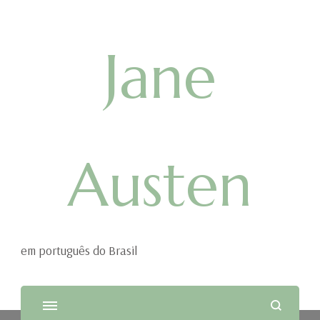
Jane
Austen
em português do Brasil