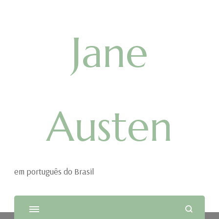
Jane
Austen
em português do Brasil