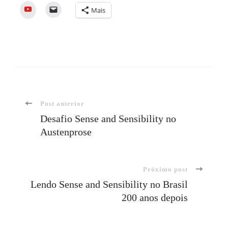
YouTube
Mais
Navegação
Post anterior
Desafio Sense and Sensibility no
Austenprose
de
post
Próximo post
Lendo Sense and Sensibility no Brasil
200 anos depois