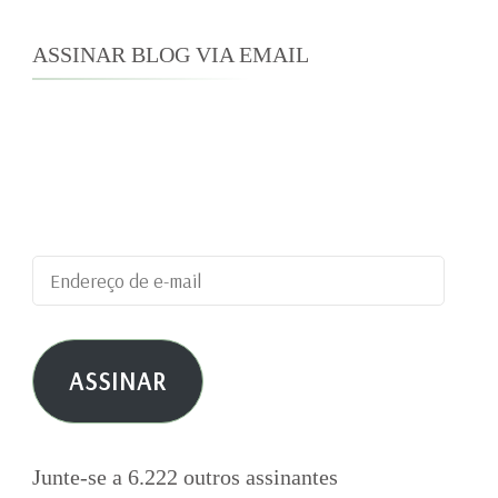
ASSINAR BLOG VIA EMAIL
Digite seu endereço de e-mail para assinar este
blog e receber notificações de novas
publicações por e-mail.
Endereço
de
e-
ASSINAR
mail
Junte-se a 6.222 outros assinantes