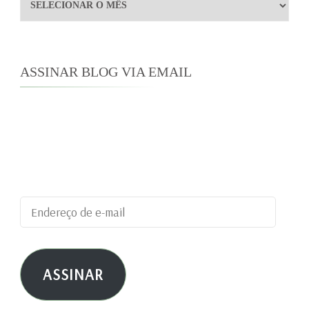
Arquivos
ASSINAR BLOG VIA EMAIL
Digite seu endereço de e-mail para assinar este
blog e receber notificações de novas
publicações por e-mail.
Endereço
de
e-
ASSINAR
mail