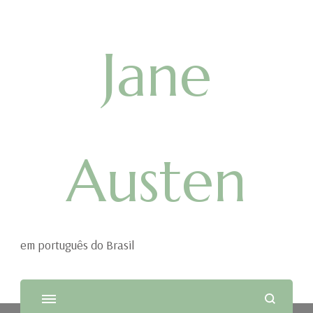
Jane
Austen
em português do Brasil