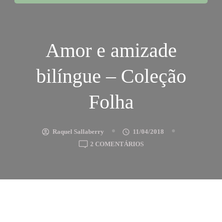
Amor e amizade
bilíngue – Coleção
Folha
Raquel Sallaberry
11/04/2018
EM
2 COMENTÁRIOS
AMOR
E
AMIZADE
BILÍNGUE
–
COLEÇÃO