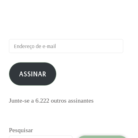
Digite seu endereço de e-mail para assinar este
blog e receber notificações de novas
publicações por e-mail.
Endereço
de
e-
ASSINAR
mail
Junte-se a 6.222 outros assinantes
Pesquisar