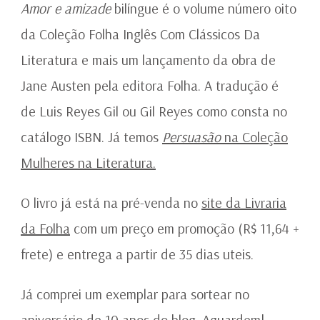
FOLHA
Amor e amizade
bilíngue é o volume número oito
da Coleção Folha Inglês Com Clássicos Da
Literatura e mais um lançamento da obra de
Jane Austen pela editora Folha. A tradução é
de Luis Reyes Gil ou Gil Reyes como consta no
catálogo ISBN. Já temos
Persuasão
na Coleção
Mulheres na Literatura.
O livro já está na pré-venda no
site da Livraria
da Folha
com um preço em promoção (R$ 11,64 +
frete) e entrega a partir de 35 dias uteis.
Já comprei um exemplar para sortear no
aniversário de 10 anos do blog. Aguardem!