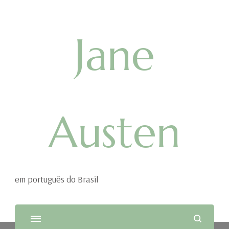
Jane
Austen
em português do Brasil