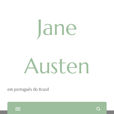
Jane
Austen
em português do Brasil