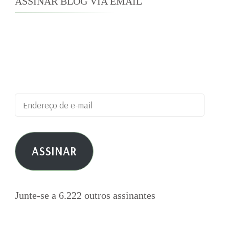
ASSINAR BLOG VIA EMAIL
Digite seu endereço de e-mail para assinar este
blog e receber notificações de novas
publicações por e-mail.
Endereço
de
e-
ASSINAR
mail
Junte-se a 6.222 outros assinantes