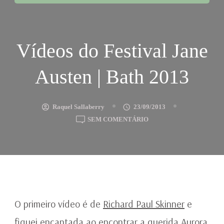
Vídeos do Festival Jane
Austen | Bath 2013
Raquel Sallaberry
23/09/2013
EM
SEM COMENTÁRIO
VÍDEOS
DO
FESTIVAL
JANE
AUSTEN
|
BATH
O primeiro vídeo é de
Richard Paul Skinner
e
2013
fiquei encantada ao encontrar a querida Aurora