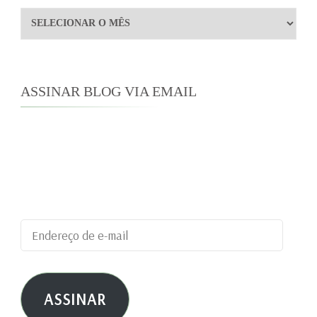
Arquivos
ASSINAR BLOG VIA EMAIL
Digite seu endereço de e-mail para assinar este
blog e receber notificações de novas
publicações por e-mail.
Endereço
de
e-
ASSINAR
mail