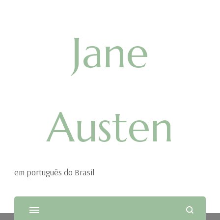
Jane
Austen
em português do Brasil