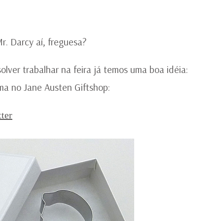
D
AÍ,
FR
r. Darcy aí, freguesa?
olver trabalhar na feira já temos uma boa idéia:
ma no Jane Austen Giftshop:
ter