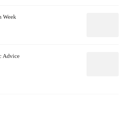
on Week
c Advice