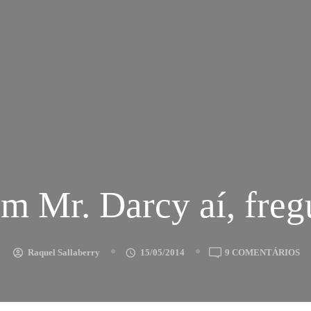
um Mr. Darcy aí, freg
E
Raquel Sallaberry
15/05/2014
9 COMENTÁRIOS
VA
U
MR