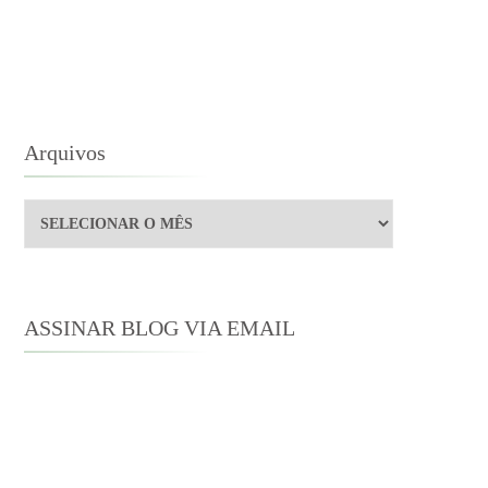
ARCY
EGUESA?
Arquivos
Arquivos
ASSINAR BLOG VIA EMAIL
Digite seu endereço de e-mail para
assinar este blog e receber notificações
de novas publicações por e-mail.