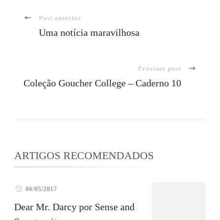
Navegação
Post anterior
Uma notícia maravilhosa
de
Próximo post
post
Coleção Goucher College – Caderno 10
ARTIGOS RECOMENDADOS
06/05/2017
Dear Mr. Darcy por Sense and