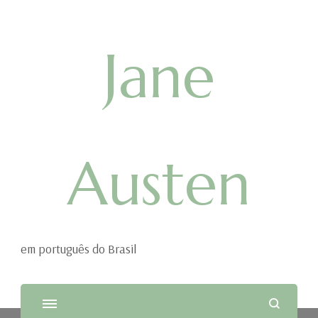
Jane
Austen
em português do Brasil