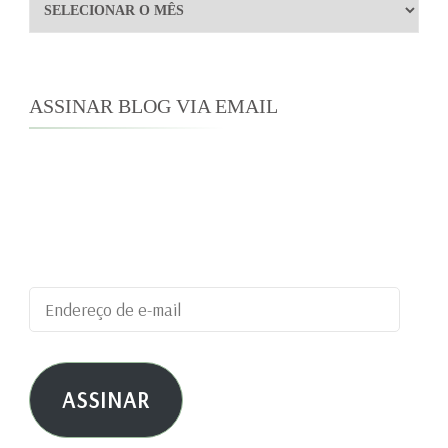
Arquivos
ASSINAR BLOG VIA EMAIL
Digite seu endereço de e-mail para assinar este
blog e receber notificações de novas
publicações por e-mail.
Endereço
de
e-
ASSINAR
mail