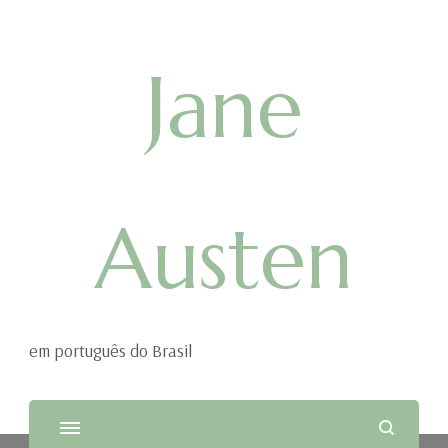
Jane
Austen
em português do Brasil