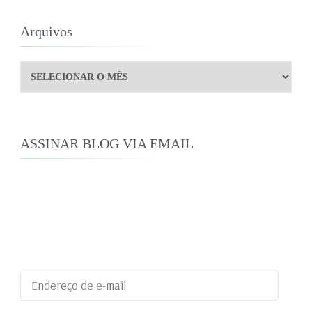
Arquivos
Arquivos
ASSINAR BLOG VIA EMAIL
Digite seu endereço de e-mail para assinar este
blog e receber notificações de novas
publicações por e-mail.
Endereço
de