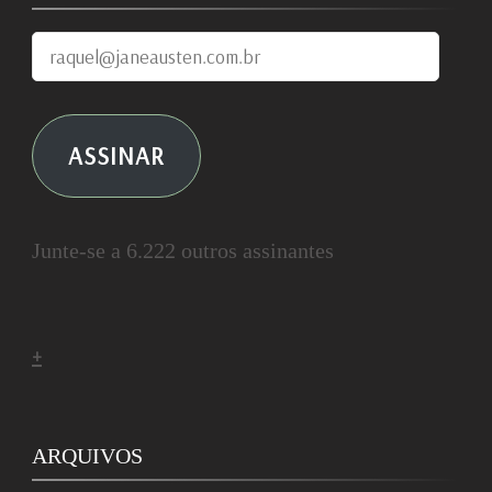
raquel@janeausten.com.br
ASSINAR
Junte-se a 6.222 outros assinantes
+
ARQUIVOS