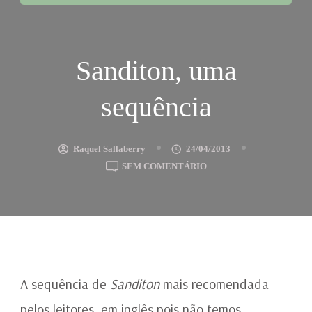
Sanditon, uma
sequência
Raquel Sallaberry
24/04/2013
EM
SEM COMENTÁRIO
SANDITON,
UMA
SEQUÊNCIA
A sequência de
Sanditon
mais recomendada
pelos leitores, em inglês pois não temos