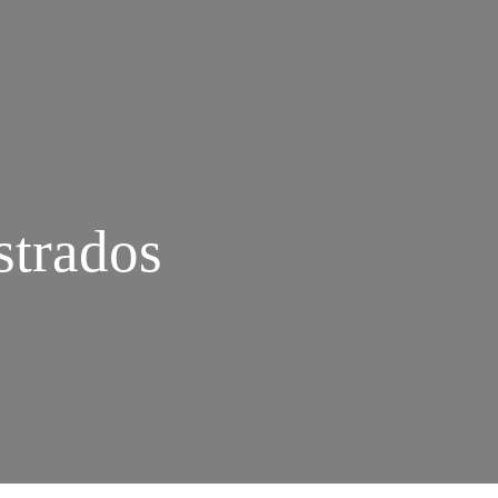
strados
M
NDITON
HE