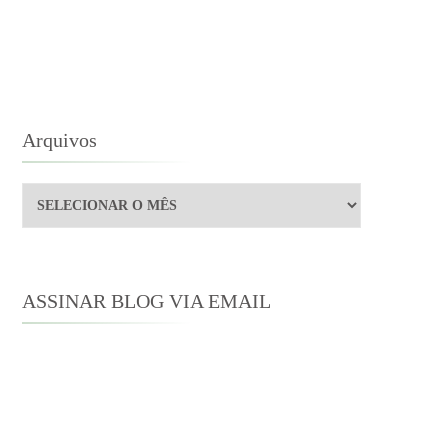
ATSONS
USTRADOS
OR
XIMILIEN
OX
Arquivos
Arquivos
ASSINAR BLOG VIA EMAIL
Digite seu endereço de e-mail para
assinar este blog e receber notificações
de novas publicações por e-mail.