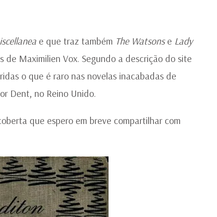
W
IL
P
MA
scellanea
e que traz também
The Watsons
e
Lady
V
 de Maximilien Vox. Segundo a descrição do site
oridas o que é raro nas novelas inacabadas de
tor Dent, no Reino Unido.
scoberta que espero em breve compartilhar com