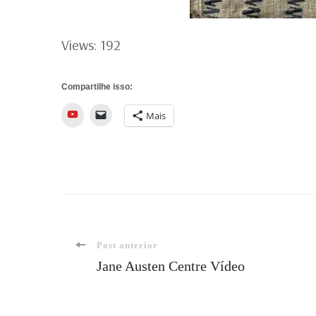
Views: 192
Compartilhe isso:
YouTube
Mais
Navegação
Post anterior
Jane Austen Centre Vídeo
de