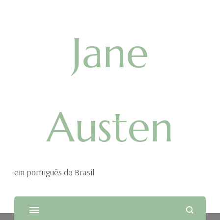
Jane
Austen
em português do Brasil