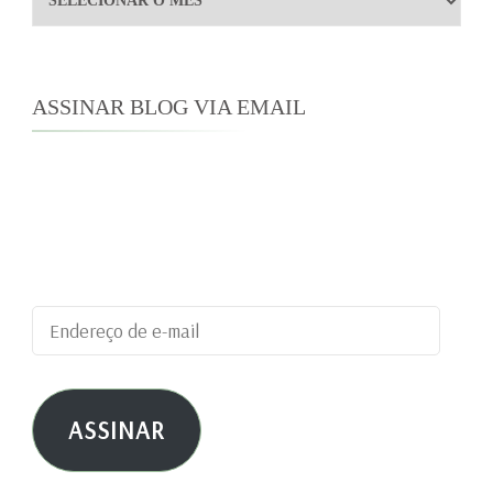
ASSINAR BLOG VIA EMAIL
Digite seu endereço de e-mail para assinar este
blog e receber notificações de novas
publicações por e-mail.
Endereço
de
e-
ASSINAR
mail