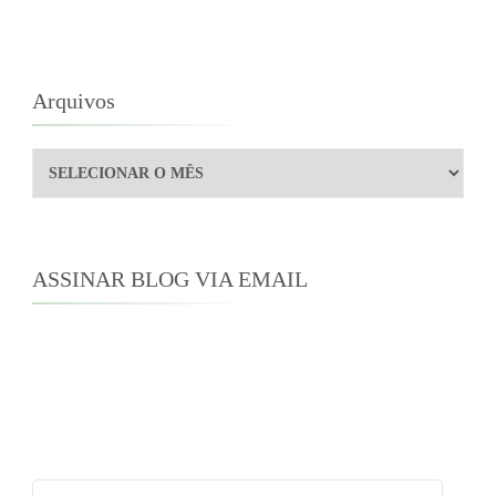
Arquivos
Arquivos
ASSINAR BLOG VIA EMAIL
Digite seu endereço de e-mail para assinar este
blog e receber notificações de novas
publicações por e-mail.