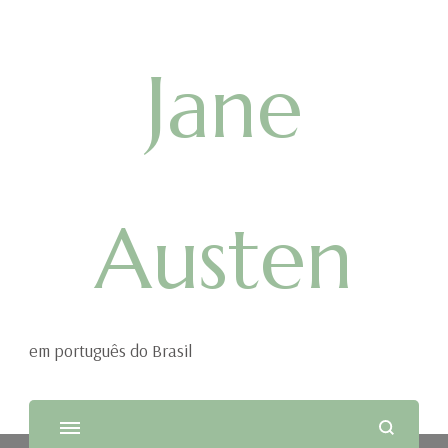
Jane
Austen
em português do Brasil