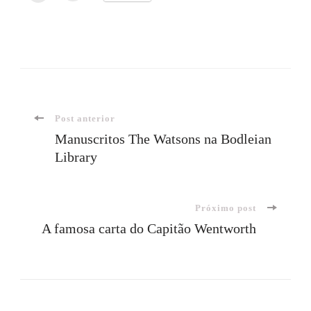
Navegação
Post anterior
Manuscritos The Watsons na Bodleian
Library
de
post
Próximo post
A famosa carta do Capitão Wentworth