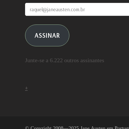
raquel@janeausten.com.br
ASSINAR
Junte-se a 6.222 outros assinantes
+
© Copyright 2008—2025
Jane Austen em Portug