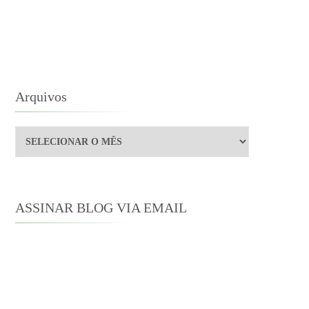
Arquivos
Arquivos
ASSINAR BLOG VIA EMAIL
Digite seu endereço de e-mail para
assinar este blog e receber notificações
de novas publicações por e-mail.