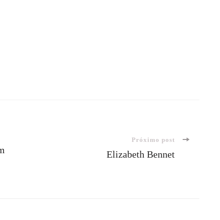
Próximo post
em
Elizabeth Bennet