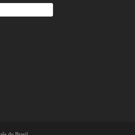
uês do Brasil
.