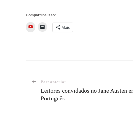
Compartilhe isso:
YouTube
Mais
Navegação
Post anterior
Leitores convidados no Jane Austen 
Português
de
post