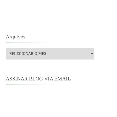
STBOLSO
Arquivos
Arquivos
ASSINAR BLOG VIA EMAIL
Digite seu endereço de e-mail para
assinar este blog e receber notificações
de novas publicações por e-mail.