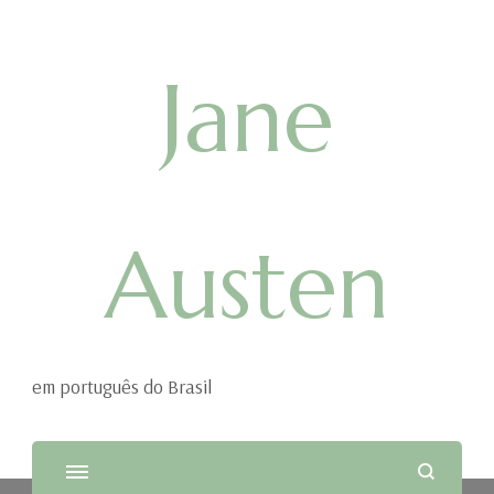
Jane
Austen
em português do Brasil