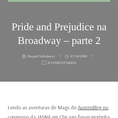
Pride and Prejudice na
Broadway – parte 2
Raquel Sallaberry
07/10/2008
EM
8 COMENTÁRIOS
PRIDE
AND
PREJUDICE
NA
BROADWAY
–
PARTE
Lendo as aventuras de Mags do
AustenBlog no
2
congresso da JASNA em Chicago
fiquei mortinha