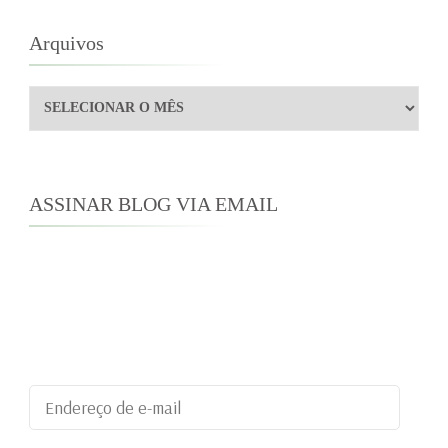
Arquivos
Arquivos
ASSINAR BLOG VIA EMAIL
Digite seu endereço de e-mail para assinar este
blog e receber notificações de novas
publicações por e-mail.
Endereço
de