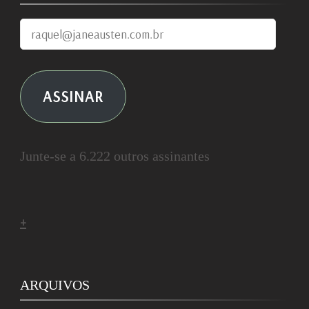
raquel@janeausten.com.br
ASSINAR
Junte-se a 6.222 outros assinantes
+
ARQUIVOS