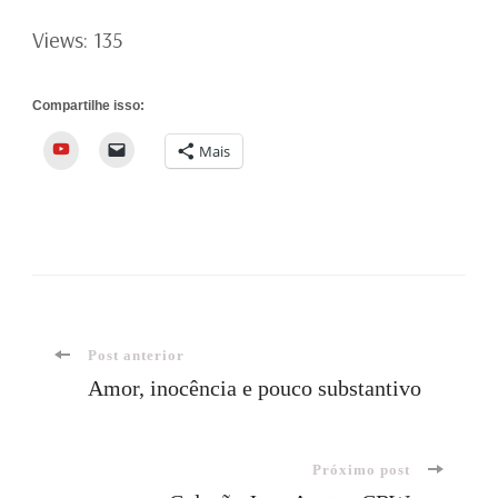
Views: 135
Compartilhe isso:
YouTube
Mais
Navegação
Post anterior
Amor, inocência e pouco substantivo
de
Próximo post
post