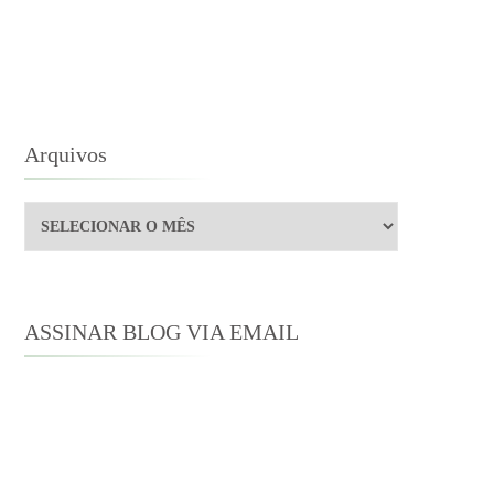
STEN
Arquivos
Arquivos
ASSINAR BLOG VIA EMAIL
Digite seu endereço de e-mail para
assinar este blog e receber notificações
de novas publicações por e-mail.