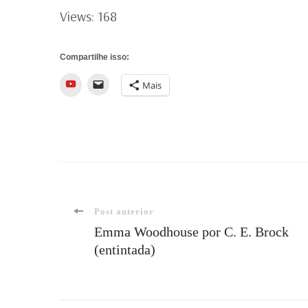
Views: 168
Compartilhe isso:
YouTube
Mais
Navegação
Post anterior
Emma Woodhouse por C. E. Brock
(entintada)
de
post