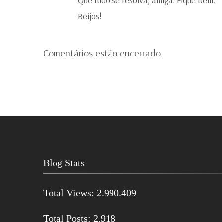
Que tudo se resolva, amiga. Fique bem.
Beijos!
Comentários estão encerrado.
Blog Stats
Total Views:
2.990.409
Total Posts:
2.918