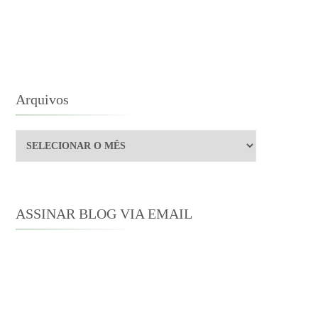
Arquivos
Arquivos
ASSINAR BLOG VIA EMAIL
Digite seu endereço de e-mail para
assinar este blog e receber notificações
de novas publicações por e-mail.