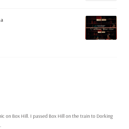
ia
nic on Box Hill. I passed Box Hill on the train to Dorking
.