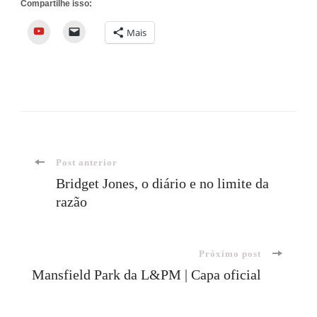
Compartilhe isso:
YouTube
Mais
Navegação
Post anterior
Bridget Jones, o diário e no limite da
razão
de
post
Próximo post
Mansfield Park da L&PM | Capa oficial