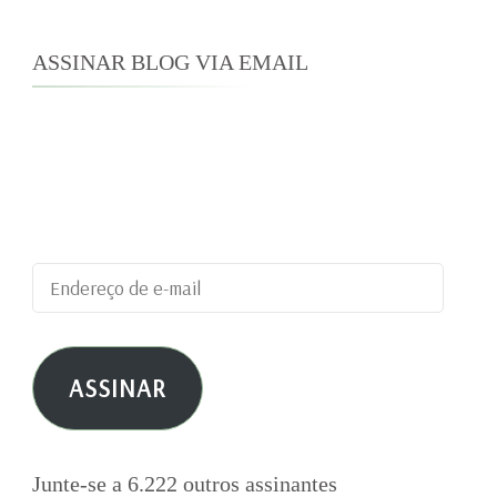
ASSINAR BLOG VIA EMAIL
Digite seu endereço de e-mail para assinar este
blog e receber notificações de novas
publicações por e-mail.
Endereço
de
e-
ASSINAR
mail
Junte-se a 6.222 outros assinantes