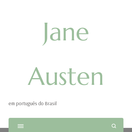
Jane
Austen
em português do Brasil