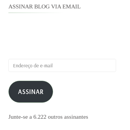
ASSINAR BLOG VIA EMAIL
Digite seu endereço de e-mail para assinar este
blog e receber notificações de novas
publicações por e-mail.
Endereço
de
e-
ASSINAR
mail
Junte-se a 6.222 outros assinantes