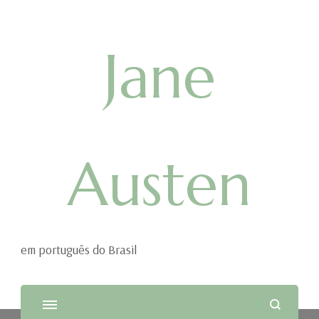
Jane
Austen
em português do Brasil