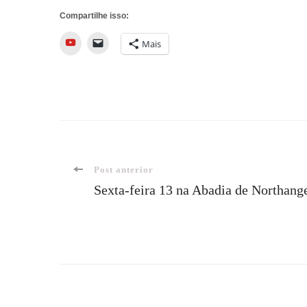
Compartilhe isso:
YouTube
Mais
Navegação
Post anterior
Sexta-feira 13 na Abadia de Northang
de
post