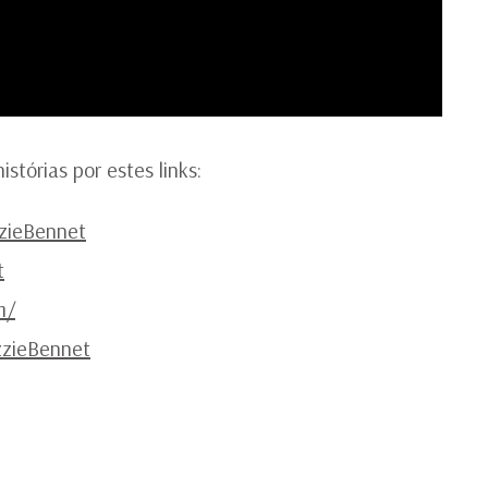
tórias por estes links:
zieBennet
t
m/
zzieBennet