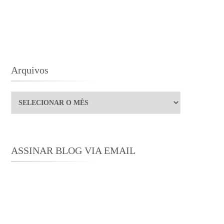
ZZIE
ENNET
Arquivos
Arquivos
ASSINAR BLOG VIA EMAIL
Digite seu endereço de e-mail para
assinar este blog e receber notificações
de novas publicações por e-mail.