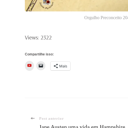
Orgulho Preconceito 204
Views: 2322
Compartilhe isso:
YouTube
Mais
Navegação
Post anterior
Jane Austen uma vida em Hampshire