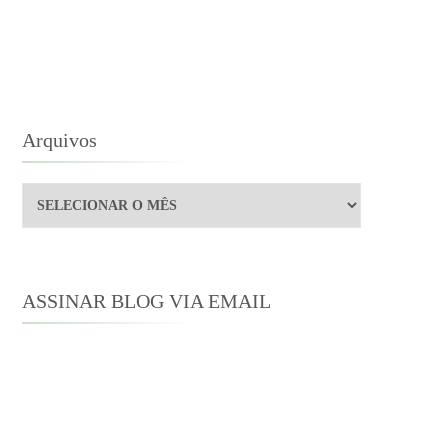
4
OS
Arquivos
Arquivos
ASSINAR BLOG VIA EMAIL
Digite seu endereço de e-mail para
assinar este blog e receber notificações
de novas publicações por e-mail.