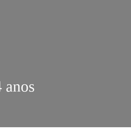
4 anos
M
RGULHO
ECONCEITO