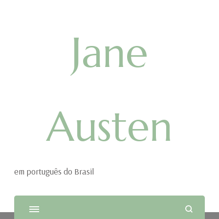
Jane
Austen
em português do Brasil