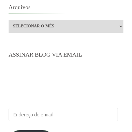
Arquivos
Arquivos
ASSINAR BLOG VIA EMAIL
Digite seu endereço de e-mail para assinar este
blog e receber notificações de novas
publicações por e-mail.
Endereço
de