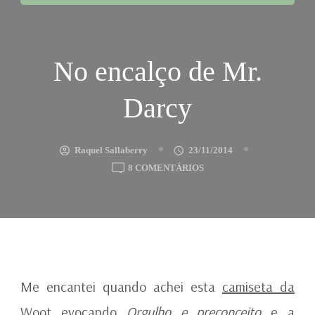
No encalço de Mr.
Darcy
Raquel Sallaberry
23/11/2014
EM
8 COMENTÁRIOS
NO
ENCALÇO
DE
MR.
DARCY
Me encantei quando achei esta
camiseta da
Woot evocando
Orgulho e preconceito
e a