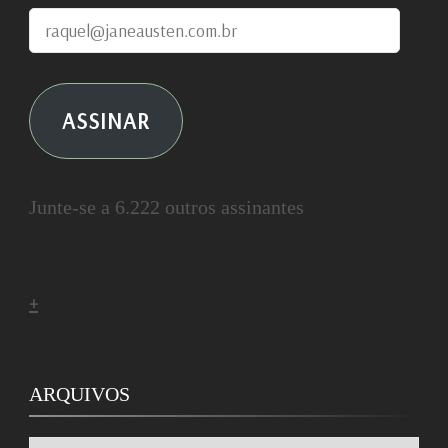
raquel@janeausten.com.br
ASSINAR
Junte-se a 6.222 outros assinantes
+
ARQUIVOS