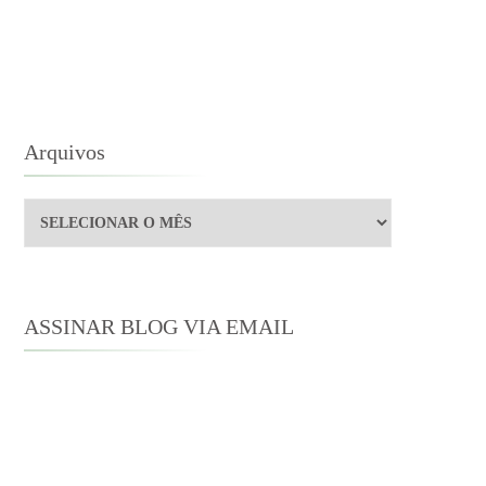
GRIMAS
TRÉIA
Arquivos
Arquivos
ASSINAR BLOG VIA EMAIL
Digite seu endereço de e-mail para
assinar este blog e receber notificações
de novas publicações por e-mail.