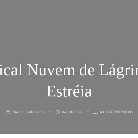
cal Nuvem de Lágri
Estréia
E
Raquel Sallaberry
04/10/2015
4 COMENTÁRIOS
MU
N
D