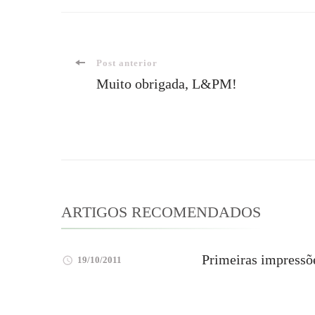
Navegação
Post anterior
Muito obrigada, L&PM!
de
post
ARTIGOS RECOMENDADOS
Primeiras impressõ
19/10/2011