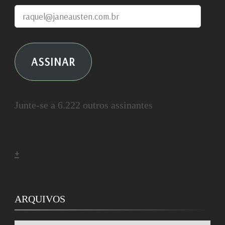
raquel@janeausten.com.br
ASSINAR
Junte-se a 6.222 outros assinantes
+
ARQUIVOS