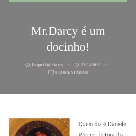
Mr.Darcy é um
docinho!
Raquel Sallaberry
27/04/2012
EM
9 COMENTÁRIOS
MR.DARCY
É
UM
DOCINHO!
Quem diz é Daniele
Werner, leitora do