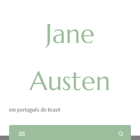
Jane
Austen
em português do Brasil