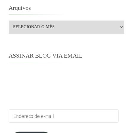
Arquivos
Arquivos
ASSINAR BLOG VIA EMAIL
Digite seu endereço de e-mail para assinar este
blog e receber notificações de novas
publicações por e-mail.
Endereço
de