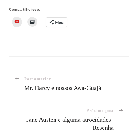
Compartilhe isso:
YouTube
Mais
Navegação
Post anterior
Mr. Darcy e nossos Awá-Guajá
de
Próximo post
post
Jane Austen e alguma atrocidades |
Resenha