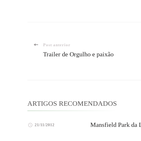
Navegação
Post anterior
Trailer de Orgulho e paixão
de
post
ARTIGOS RECOMENDADOS
Mansfield Park da
21/11/2012