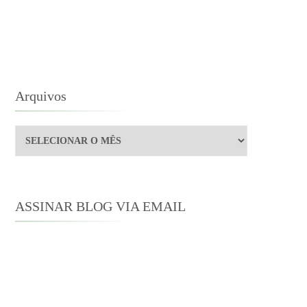
ATA
Arquivos
Arquivos
ASSINAR BLOG VIA EMAIL
Digite seu endereço de e-mail para
assinar este blog e receber notificações
de novas publicações por e-mail.