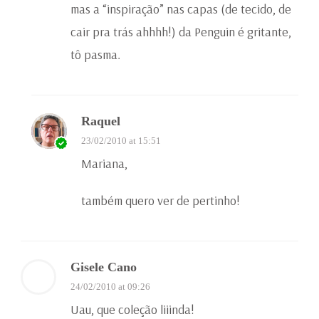
mas a “inspiração” nas capas (de tecido, de
cair pra trás ahhhh!) da Penguin é gritante,
tô pasma.
Raquel
23/02/2010 at 15:51
Mariana,
também quero ver de pertinho!
Gisele Cano
24/02/2010 at 09:26
Uau, que coleção liiinda!