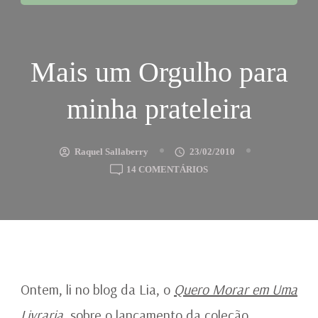
Mais um Orgulho para
minha prateleira
Raquel Sallaberry
23/02/2010
EM
14 COMENTÁRIOS
MAIS
UM
ORGULHO
PARA
MINHA
PRATELEIRA
Ontem, li no blog da Lia, o
Quero Morar em Uma
Livraria
, sobre o lançamento da coleção