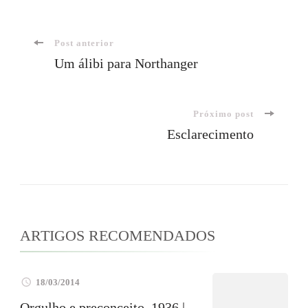
Navegação
Post anterior
Um álibi para Northanger
de
Próximo post
post
Esclarecimento
ARTIGOS RECOMENDADOS
18/03/2014
Orgulho e preconceito, 1936 |