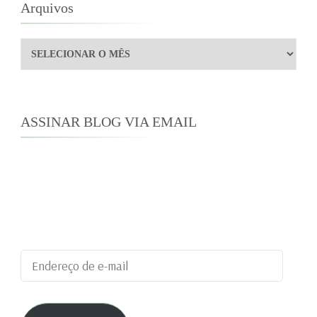
Arquivos
Arquivos
ASSINAR BLOG VIA EMAIL
Digite seu endereço de e-mail para assinar este
blog e receber notificações de novas
publicações por e-mail.
Endereço
de
e-