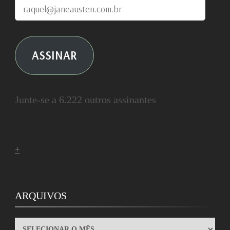
raquel@janeausten.com.br
ASSINAR
Junte-se a 6.222 outros assinantes
+
ARQUIVOS
ARQUIVOS