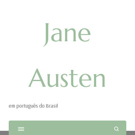
Jane
Austen
em português do Brasil