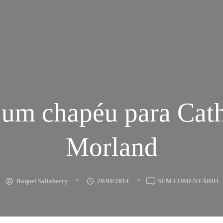
 um chapéu para Cath
Morland
E
Raquel Sallaberry
29/09/2014
SEM COMENTÁRIO
M
U
C