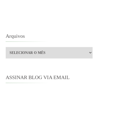
ARA
ATHERINE
ORLAND
Arquivos
Arquivos
ASSINAR BLOG VIA EMAIL
Digite seu endereço de e-mail para
assinar este blog e receber notificações
de novas publicações por e-mail.