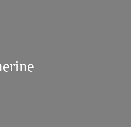
erine
M
AIS
M
HAPÉU