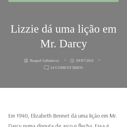
Lizzie dá uma lição em
Mr. Darcy
Raquel Sallaberry
29/07/2011
EM
14 COMENTÁRIOS
LIZZIE
DÁ
UMA
LIÇÃO
EM
MR.
DARCY
Em 1940, Elizabeth Bennet dá uma lição em Mr.
Darcy numa disputa de arco e flecha. Essa é