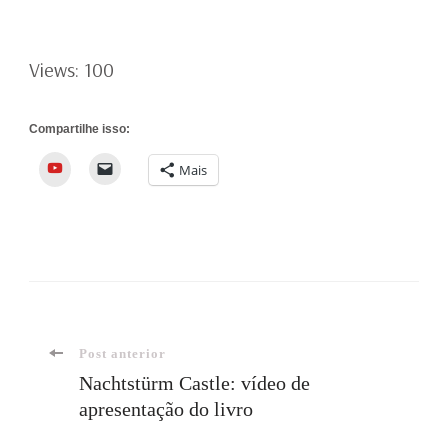
Views: 100
Compartilhe isso:
YouTube
Mais
Navegação
Post anterior
Nachtstürm Castle: vídeo de
apresentação do livro
de