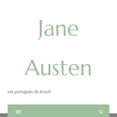
Jane
Austen
em português do Brasil