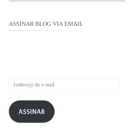
ASSINAR BLOG VIA EMAIL
Digite seu endereço de e-mail para assinar este
blog e receber notificações de novas
publicações por e-mail.
Endereço
de
e-
ASSINAR
mail