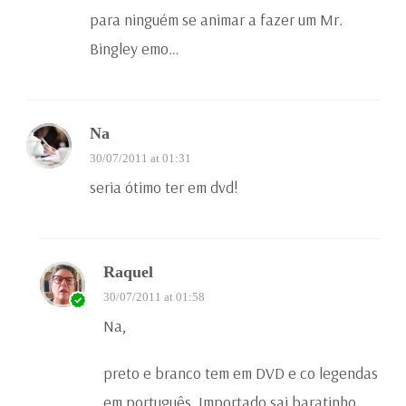
para ninguém se animar a fazer um Mr.
Bingley emo…
Na
30/07/2011 at 01:31
seria ótimo ter em dvd!
Raquel
30/07/2011 at 01:58
Na,
preto e branco tem em DVD e co legendas
em português. Importado sai baratinho.