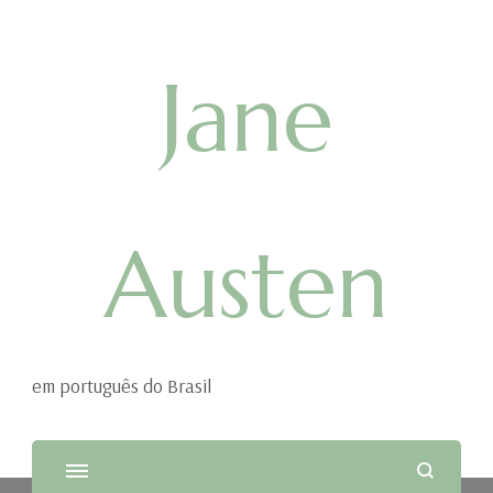
Jane
Austen
em português do Brasil