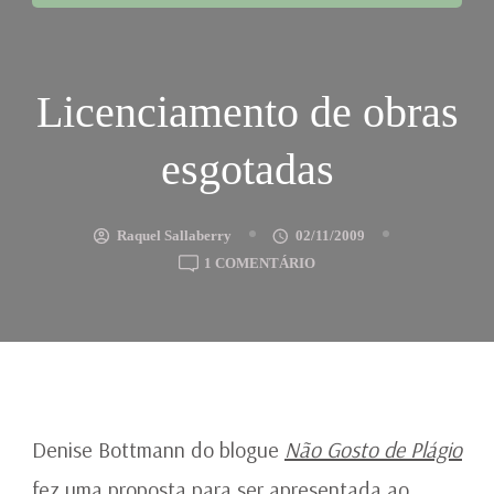
Licenciamento de obras
esgotadas
Raquel Sallaberry
02/11/2009
EM
1 COMENTÁRIO
LICENCIAMENTO
DE
OBRAS
ESGOTADAS
Denise Bottmann do blogue
Não Gosto de Plágio
fez uma proposta para ser apresentada ao