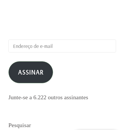
Digite seu endereço de e-mail para assinar este
blog e receber notificações de novas
publicações por e-mail.
Endereço
de
e-
ASSINAR
mail
Junte-se a 6.222 outros assinantes
Pesquisar