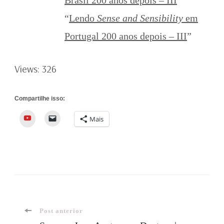
Brasil 200 anos depois – III
”
“
Lendo
Sense and Sensibility
em
Portugal 200 anos depois – III
”
Views: 326
Compartilhe isso:
YouTube
Mais
Navegação
Post anterior