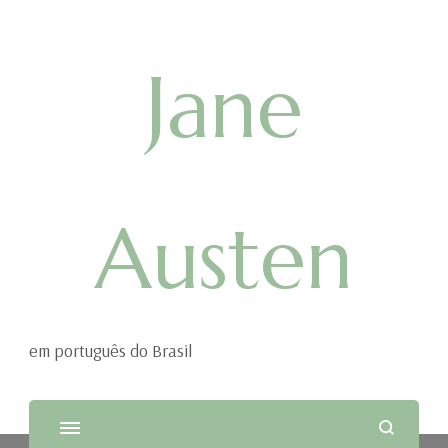
Jane
Austen
em português do Brasil