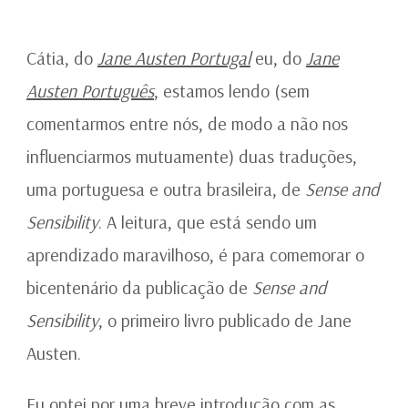
NO
BRASIL
200
Cátia, do
Jane Austen Portugal
eu, do
Jane
ANOS
Austen Português
, estamos lendo (sem
DEPOIS
–
comentarmos entre nós, de modo a não nos
PARTE
influenciarmos mutuamente) duas traduções,
I
uma portuguesa e outra brasileira, de
Sense and
Sensibility
. A leitura, que está sendo um
aprendizado maravilhoso, é para comemorar o
bicentenário da publicação de
Sense and
Sensibility
, o primeiro livro publicado de Jane
Austen.
Eu optei por uma breve introdução com as