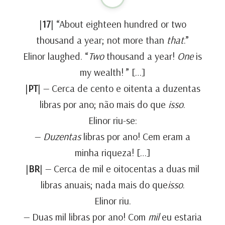
|
17
| “About eighteen hundred or two
thousand a year; not more than
that
.”
Elinor laughed. “
Two
thousand a year!
One
is
my wealth! ” […]
|
PT
| — Cerca de cento e oitenta a duzentas
libras por ano; não mais do que
isso
.
Elinor riu-se:
—
Duzentas
libras por ano! Cem eram a
minha riqueza! […]
|
BR
| — Cerca de mil e oitocentas a duas mil
libras anuais; nada mais do que
isso
.
Elinor riu.
— Duas mil libras por ano! Com
mil
eu estaria