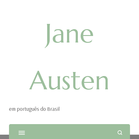
Jane
Austen
em português do Brasil