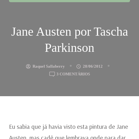
Jane Austen por Tascha
Parkinson
Raquel Sallaberry
28/06/2012
EM
3 COMENTÁRIOS
JANE
AUSTEN
POR
TASCHA
PARKINSON
Eu sabia que já havia visto esta pintura de Jane
Austen, mas cadê que lembrava onde para dar