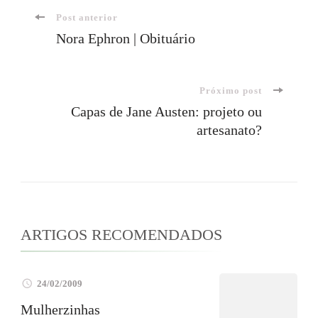
Navegação
Post anterior
Nora Ephron | Obituário
de
Próximo post
post
Capas de Jane Austen: projeto ou
artesanato?
ARTIGOS RECOMENDADOS
24/02/2009
Mulherzinhas