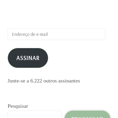
blog e receber notificações de novas
publicações por e-mail.
Endereço
de
e-
ASSINAR
mail
Junte-se a 6.222 outros assinantes
Pesquisar