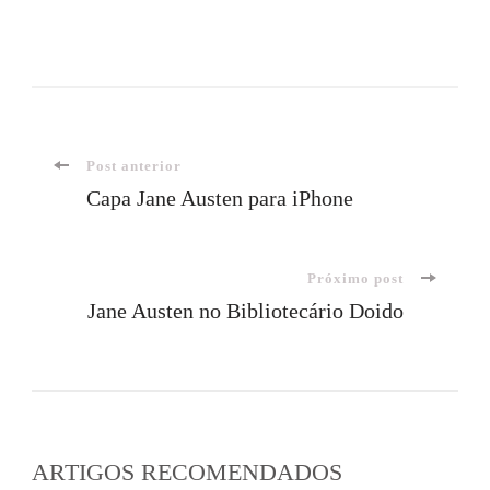
Navegação
Post anterior
Capa Jane Austen para iPhone
de
Próximo post
post
Jane Austen no Bibliotecário Doido
ARTIGOS RECOMENDADOS