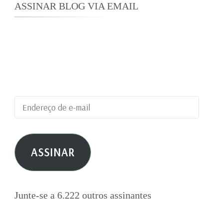
ASSINAR BLOG VIA EMAIL
Digite seu endereço de e-mail para assinar este
blog e receber notificações de novas
publicações por e-mail.
Endereço
de
e-
ASSINAR
mail
Junte-se a 6.222 outros assinantes