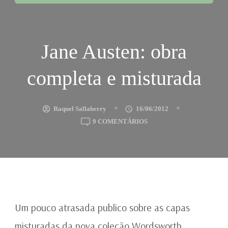
Jane Austen: obra
completa e misturada
Raquel Sallaberry
16/06/2012
EM
9 COMENTÁRIOS
JANE
AUSTEN:
OBRA
COMPLETA
E
MISTURADA
Um pouco atrasada publico sobre as capas
misturadas da nova coleção Wordsworth.