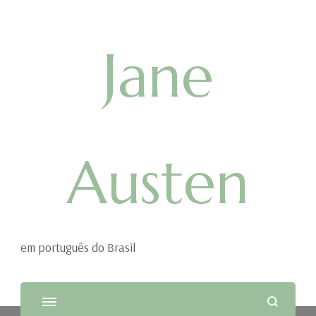
Jane
Austen
em português do Brasil