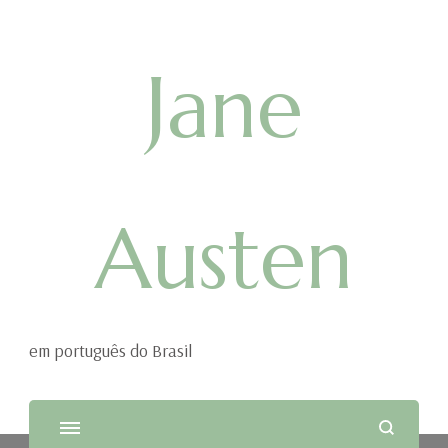
Jane
Austen
em português do Brasil