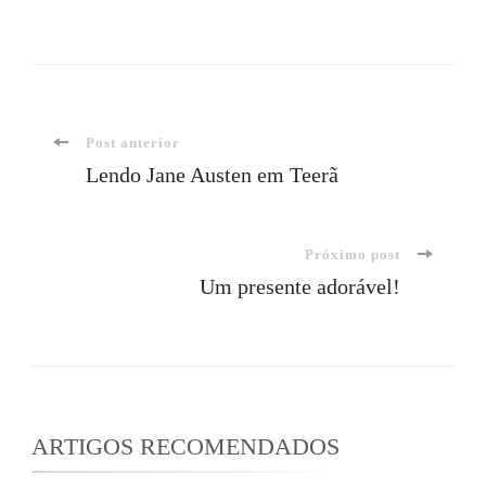
Navegação
Post anterior
Lendo Jane Austen em Teerã
de
Próximo post
post
Um presente adorável!
ARTIGOS RECOMENDADOS