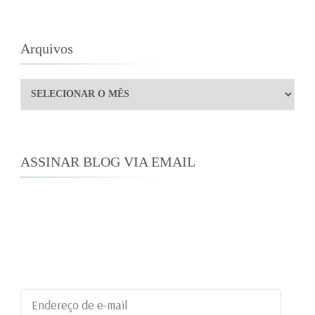
Arquivos
Arquivos
ASSINAR BLOG VIA EMAIL
Digite seu endereço de e-mail para assinar este
blog e receber notificações de novas
publicações por e-mail.
Endereço