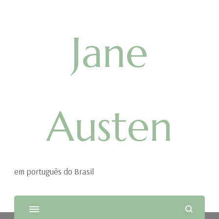
Jane
Austen
em português do Brasil