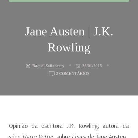
Jane Austen | J.K.
Rowling
Raquel Sallaberry
26/01/2015
EM
2 COMENTÁRIOS
JANE
AUSTEN
|
J.K.
ROWLING
Opinião da escritora J.K. Rowling, autora da
série
Harry Potter
, sobre
Emma
de Jane Austen.