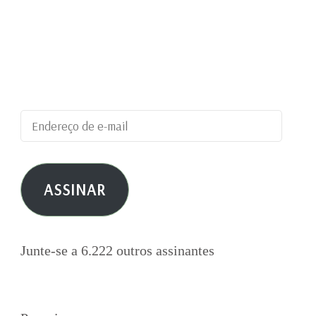
Digite seu endereço de e-mail para assinar este
blog e receber notificações de novas
publicações por e-mail.
Endereço
de
e-
ASSINAR
mail
Junte-se a 6.222 outros assinantes