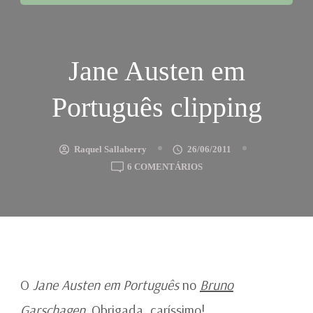
Jane Austen em
Português clipping
Raquel Sallaberry
26/06/2011
EM
6 COMENTÁRIOS
JANE
AUSTEN
EM
PORTUGUÊS
CLIPPING
O
Jane Austen em Português
no
Bruno
Garschagen
. Obrigada, caríssimo!