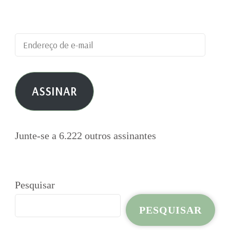
publicações por e-mail.
Endereço
de
e-
ASSINAR
mail
Junte-se a 6.222 outros assinantes
Pesquisar
PESQUISAR