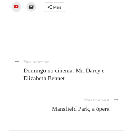
YouTube
Mais
Navegação
Post anterior
Domingo no cinema: Mr. Darcy e
Elizabeth Bennet
de
post
Próximo post
Mansfield Park, a ópera