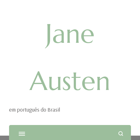
Jane
Austen
em português do Brasil