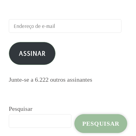
publicações por e-mail.
Endereço
de
e-
ASSINAR
mail
Junte-se a 6.222 outros assinantes
Pesquisar
PESQUISAR