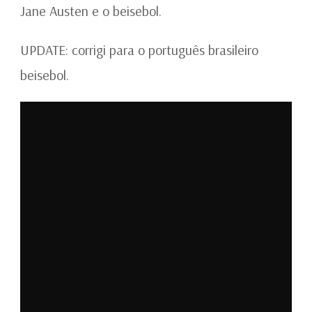
Jane Austen e o beisebol.
UPDATE: corrigi para o português brasileiro
beisebol.