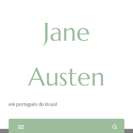
Jane
Austen
em português do Brasil