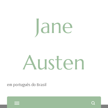
Jane
Austen
em português do Brasil