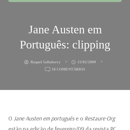
Jane Austen em
Português: clipping
Raquel Sallaberry
15/02/2009
EM
10 COMENTÁRIOS
JANE
AUSTEN
EM
PORTUGUÊS:
CLIPPING
O
Jane Austen em português
e o
Restaure·Org
estão na edição de fevereiro/09 da revista
PC