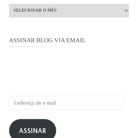
Arquivos
ASSINAR BLOG VIA EMAIL
Digite seu endereço de e-mail para assinar este
blog e receber notificações de novas
publicações por e-mail.
Endereço
de
e-
ASSINAR
mail