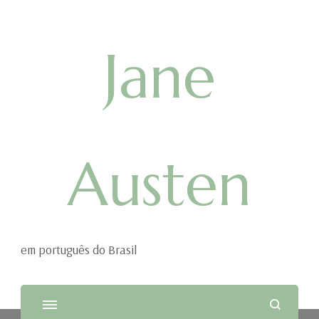
Jane
Austen
em português do Brasil