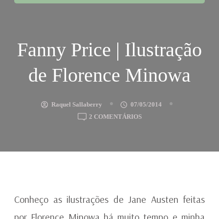
Fanny Price | Ilustração
de Florence Minowa
Raquel Sallaberry
07/05/2014
EM
2 COMENTÁRIOS
FANNY
PRICE
|
ILUSTRAÇÃO
DE
FLORENCE
MINOWA
Conheço as ilustrações de Jane Austen feitas
por Florence Minowa há muito tempo e minha