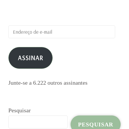
blog e receber notificações de novas
publicações por e-mail.
Endereço
de
e-
ASSINAR
mail
Junte-se a 6.222 outros assinantes
Pesquisar
PESQUISAR