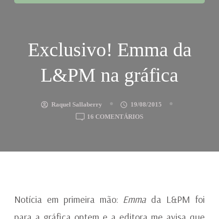
Exclusivo! Emma da
L&PM na gráfica
Raquel Sallaberry
19/08/2015
EM
16 COMENTÁRIOS
EXCLUSIVO!
EMMA
DA
L&PM
NA
GRÁFICA
Notícia em primeira mão:
Emma
da L&PM foi
para a gráfica ontem e a editora me avisa que