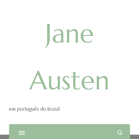
Jane
Austen
em português do Brasil