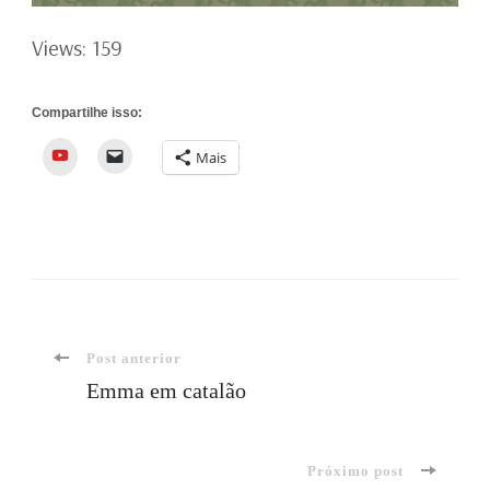
Views: 159
Compartilhe isso:
YouTube
Mais
Navegação
Post anterior
Emma em catalão
de
Próximo post