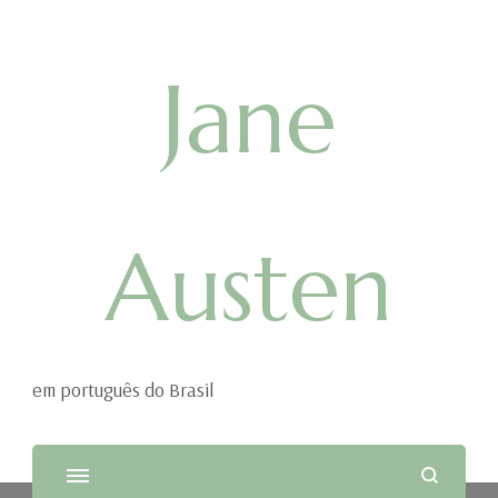
Jane
Austen
em português do Brasil