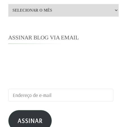
Arquivos
ASSINAR BLOG VIA EMAIL
Digite seu endereço de e-mail para assinar este
blog e receber notificações de novas
publicações por e-mail.
Endereço
de
e-
ASSINAR
mail