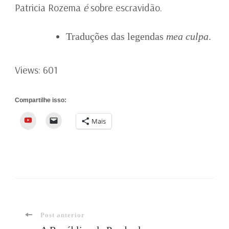
Patricia Rozema
é
sobre escravidão.
Traduções das legendas
mea culpa
.
Views: 601
Compartilhe isso:
YouTube
Mais
Navegação
Post anterior