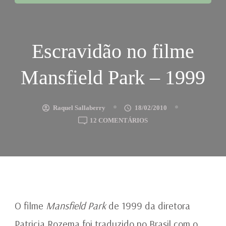
Escravidão no filme
Mansfield Park – 1999
Raquel Sallaberry
18/02/2010
EM
12 COMENTÁRIOS
ESCRAVIDÃO
NO
FILME
MANSFIELD
PARK
–
1999
O filme
Mansfield Park
de 1999 da diretora
Patricia Rozema foi traduzido no Brasil com o