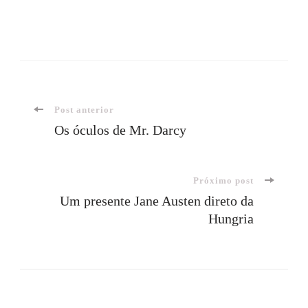
Navegação
Post anterior
Os óculos de Mr. Darcy
de
Próximo post
post
Um presente Jane Austen direto da
Hungria