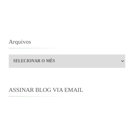
Arquivos
Arquivos
ASSINAR BLOG VIA EMAIL
Digite seu endereço de e-mail para assinar este
blog e receber notificações de novas
publicações por e-mail.