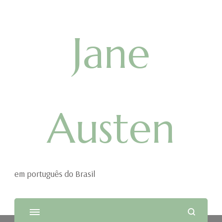
Jane
Austen
em português do Brasil